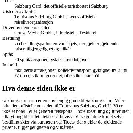
Tema
Salzburg Card, det offisielle turistkortet i Salzburg
Utsteder av kortet
Tourismus Salzburg GmbH, byens offisielle
reiselivsorganisasjon
Driver av denne nettsiden
Cruise Media GmbH, Ulrichstein, Tyskland
Bestilling
via bestillingspartneren vår Tiqets; der gjelder gjeldende
priser, tilgjengelighet og vilkår
Språk
20 språkversjoner, tysk er hovedutgaven
Innhold
inkluderte attraksjoner, kollektivtransport, gyldighet fra 24 til
72 timer, slik fungerer det, ofte stilte spørsmål
Hva denne siden ikke er
salzburg-card.com er en uavhengig guide til Salzburg Card. Vi er
ikke den offisielle nettsiden til Tourismus Salzburg GmbH. Vi er
ikke et hotell- eller generelt reiseportal - hotellbestilling og turer uten
tilknytning til kortet utelater vi bevisst. Vi selger ikke kortet selv:
bestilling skjer via partneren vår Tiqets, der gjelder de gjeldende
prisene, tilgjengeligheten og vilkårene.