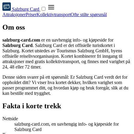
Salzburg Card
Attraksjoner
Priser
Kollektivtransport
Ofte stilte spørsmål
Om oss
salzburg-card.com
er en uavhengig info- og kjøpeside for
Salzburg Card
. Salzburg Card er det offisielle turistkortet i
Salzburg. Kortet utstedes av Tourismus Salzburg GmbH, byens
offisielle reiselivsorganisasjon. Kortet kombinerer fri inngang til
attraksjoner med gratis kollektivtransport, og finnes med varighet på
24, 48 eller 72 timer.
Denne siden svarer på ett spørsmål: Er Salzburg Card verdt det for
oppholdet ditt? Vi viser hva kortet dekker, hvilken varighet som
passer programmet ditt, og hvordan kjøp og bruk foregår, slik at du
kan bestille med trygghet.
Fakta i korte trekk
Nettside
salzburg-card.com, en uavhengig info- og kjøpeside for
Salzburg Card