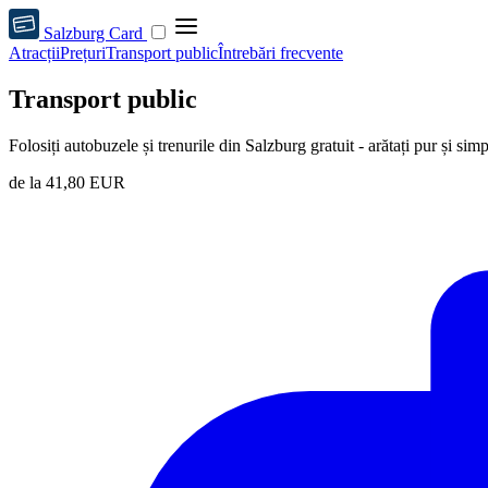
Salzburg Card
Atracții
Prețuri
Transport public
Întrebări frecvente
Transport public
Folosiți autobuzele și trenurile din Salzburg gratuit - arătați pur și si
de la
41,80 EUR