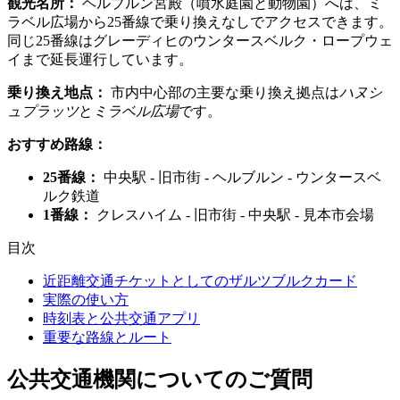
観光名所：
ヘルブルン宮殿（噴水庭園と動物園）へは、ミ
ラベル広場から25番線で乗り換えなしでアクセスできます。
同じ25番線はグレーディヒのウンタースベルク・ロープウェ
イまで延長運行しています。
乗り換え地点：
市内中心部の主要な乗り換え拠点は
ハヌシ
ュプラッツ
と
ミラベル広場
です。
おすすめ路線：
25番線：
中央駅 - 旧市街 - ヘルブルン - ウンタースベ
ルク鉄道
1番線：
クレスハイム - 旧市街 - 中央駅 - 見本市会場
目次
近距離交通チケットとしてのザルツブルクカード
実際の使い方
時刻表と公共交通アプリ
重要な路線とルート
公共交通機関についてのご質問