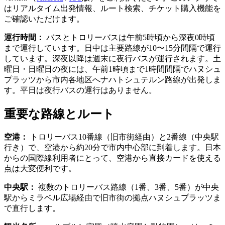
はリアルタイム出発情報、ルート検索、チケット購入機能を
ご確認いただけます。
運行時間：
バスとトロリーバスは午前5時頃から深夜0時頃
まで運行しています。日中は主要路線が10〜15分間隔で運行
しています。深夜以降は週末に夜行バスが運行されます。土
曜日・日曜日の夜には、午前1時頃まで1時間間隔でハヌシュ
プラッツから市内各地区へナハトシュテルン路線が出発しま
す。平日は夜行バスの運行はありません。
重要な路線とルート
空港：
トロリーバス10番線（旧市街経由）と2番線（中央駅
行き）で、空港から約20分で市内中心部に到着します。日本
からの国際線利用者にとって、空港から直接カードを使える
点は大変便利です。
中央駅：
複数のトロリーバス路線（1番、3番、5番）が中央
駅からミラベル広場経由で旧市街の拠点ハヌシュプラッツま
で直行します。