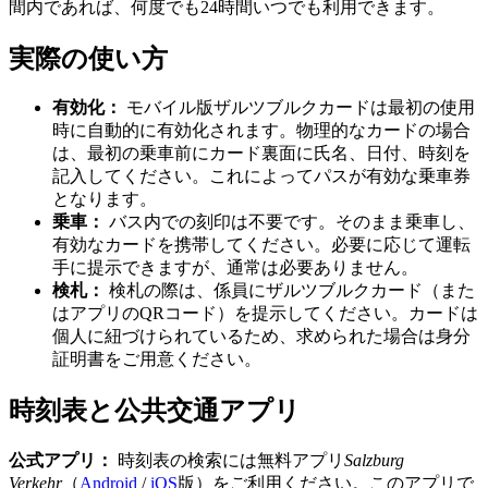
間内であれば、何度でも24時間いつでも利用できます。
実際の使い方
有効化：
モバイル版ザルツブルクカードは最初の使用
時に自動的に有効化されます。物理的なカードの場合
は、最初の乗車前にカード裏面に氏名、日付、時刻を
記入してください。これによってパスが有効な乗車券
となります。
乗車：
バス内での刻印は不要です。そのまま乗車し、
有効なカードを携帯してください。必要に応じて運転
手に提示できますが、通常は必要ありません。
検札：
検札の際は、係員にザルツブルクカード（また
はアプリのQRコード）を提示してください。カードは
個人に紐づけられているため、求められた場合は身分
証明書をご用意ください。
時刻表と公共交通アプリ
公式アプリ：
時刻表の検索には無料アプリ
Salzburg
Verkehr
（
Android
/
iOS
版）をご利用ください。このアプリで