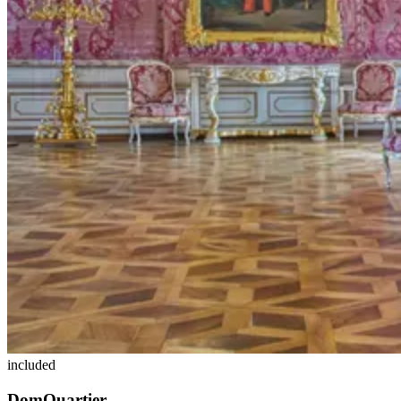
included
DomQuartier