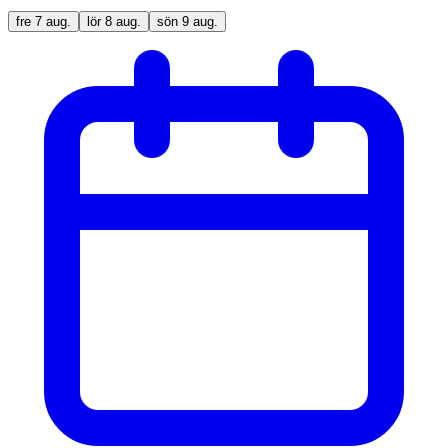
fre
7
aug.
lör
8
aug.
sön
9
aug.