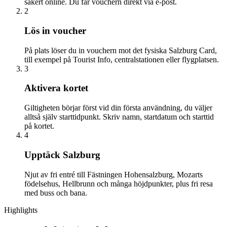
säkert online. Du får vouchern direkt via e-post.
2
Lös in voucher
På plats löser du in vouchern mot det fysiska Salzburg Card,
till exempel på Tourist Info, centralstationen eller flygplatsen.
3
Aktivera kortet
Giltigheten börjar först vid din första användning, du väljer
alltså själv starttidpunkt. Skriv namn, startdatum och starttid
på kortet.
4
Upptäck Salzburg
Njut av fri entré till Fästningen Hohensalzburg, Mozarts
födelsehus, Hellbrunn och många höjdpunkter, plus fri resa
med buss och bana.
Highlights