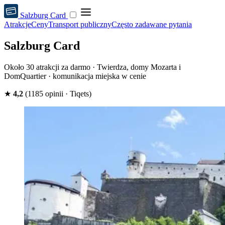
Salzburg Card
Atrakcje
Ceny
Transport publiczny
Często zadawane pytania
Salzburg Card
Około 30 atrakcji za darmo · Twierdza, domy Mozarta i
DomQuartier · komunikacja miejska w cenie
★
4,2
(1185 opinii · Tiqets)