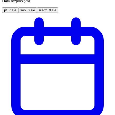
Data rozpoczęcia
pt.
7
sie
sob.
8
sie
niedz.
9
sie