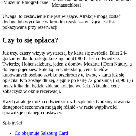
Muzeum Etnograficzne
Monatsschlössl
Uwaga: to zestawienie nie jest wiążące. Atrakcje mogą zostać
dodane lub wycofane w krótkim czasie — wiążąca jest lista
pokazywana przy rezerwacji.
Czy to się opłaca?
Już trzy, cztery wizyty wystarczą, by karta się zwróciła. Bilet 24-
godzinny dla dorosłego kosztuje od 41,80 €. Jeśli odwiedzisz
Twierdzę Hohensalzburg, jeden z domów Mozarta i Dom Natury, a
do tego pojedziesz kolejką na Untersberg, cena biletów
kupowanych osobno szybko przekroczy tę kwotę - karta już się
opłaciła. Kto zostaje dłużej, sięgnie po kartę 72-godzinną (53,90 €) i
przez kilka dni będzie zbierać kolejne wejścia. Aktualną cenę
zobaczysz w oknie rezerwacji.
Każdą atrakcję można odwiedzić raz bezpłatnie. Godziny otwarcia i
dostępność sezonowa mogą się różnić - w razie wątpliwości
sprawdź je u danego dostawcy.
Spis treści
Co obejmuje Salzburg Card