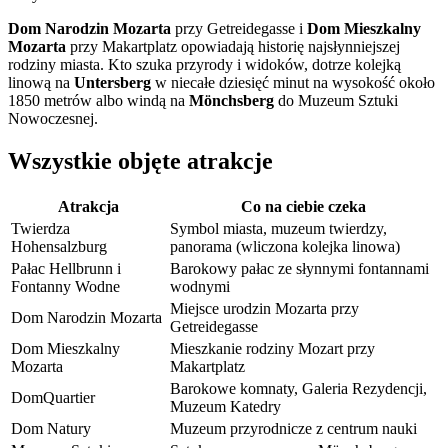
Dom Narodzin Mozarta
przy Getreidegasse i
Dom Mieszkalny
Mozarta
przy Makartplatz opowiadają historię najsłynniejszej
rodziny miasta. Kto szuka przyrody i widoków, dotrze kolejką
linową na
Untersberg
w niecałe dziesięć minut na wysokość około
1850 metrów albo windą na
Mönchsberg
do Muzeum Sztuki
Nowoczesnej.
Wszystkie objęte atrakcje
Atrakcja
Co na ciebie czeka
Twierdza
Symbol miasta, muzeum twierdzy,
Hohensalzburg
panorama (wliczona kolejka linowa)
Pałac Hellbrunn i
Barokowy pałac ze słynnymi fontannami
Fontanny Wodne
wodnymi
Miejsce urodzin Mozarta przy
Dom Narodzin Mozarta
Getreidegasse
Dom Mieszkalny
Mieszkanie rodziny Mozart przy
Mozarta
Makartplatz
Barokowe komnaty, Galeria Rezydencji,
DomQuartier
Muzeum Katedry
Dom Natury
Muzeum przyrodnicze z centrum nauki