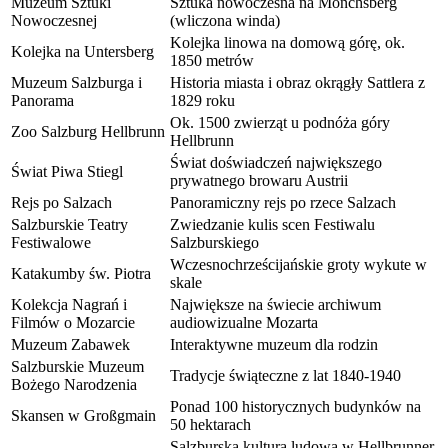
Muzeum Sztuki
Sztuka nowoczesna na Mönchsberg
Nowoczesnej
(wliczona winda)
Kolejka linowa na domową górę, ok.
Kolejka na Untersberg
1850 metrów
Muzeum Salzburga i
Historia miasta i obraz okrągły Sattlera z
Panorama
1829 roku
Ok. 1500 zwierząt u podnóża góry
Zoo Salzburg Hellbrunn
Hellbrunn
Świat doświadczeń największego
Świat Piwa Stiegl
prywatnego browaru Austrii
Rejs po Salzach
Panoramiczny rejs po rzece Salzach
Salzburskie Teatry
Zwiedzanie kulis scen Festiwalu
Festiwalowe
Salzburskiego
Wczesnochrześcijańskie groty wykute w
Katakumby św. Piotra
skale
Kolekcja Nagrań i
Największe na świecie archiwum
Filmów o Mozarcie
audiowizualne Mozarta
Muzeum Zabawek
Interaktywne muzeum dla rodzin
Salzburskie Muzeum
Tradycje świąteczne z lat 1840-1940
Bożego Narodzenia
Ponad 100 historycznych budynków na
Skansen w Großgmain
50 hektarach
Salzburska kultura ludowa w Hellbrunner