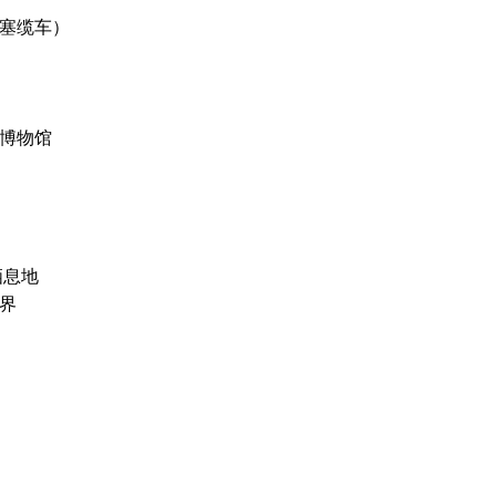
塞缆车）
博物馆
栖息地
界