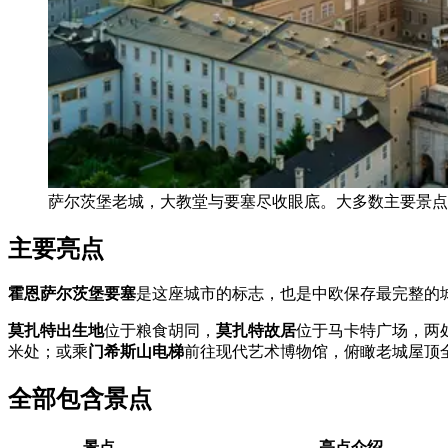
萨尔茨堡老城，大教堂与要塞尽收眼底。大多数主要景点
主要亮点
霍恩萨尔茨堡要塞
是这座城市的标志，也是中欧保存最完整的城堡
莫扎特出生地
位于粮食胡同，
莫扎特故居
位于马卡特广场，两
米处；或乘
门希斯山电梯
前往现代艺术博物馆，俯瞰老城屋顶
全部包含景点
景点
亮点介绍