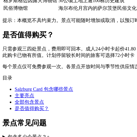
格罗斯格迈因露天博物馆
50公顷土地上逾100栋历史建筑
民俗博物馆
海尔布伦月宫内的萨尔茨堡民俗文化
提示：本概览不具约束力。景点可能随时增加或取消，以预订
是否值得购买？
只需参观三四处景点，费用即可回本。成人24小时卡起价41.
此购卡已物有所值。计划停留较长时间的旅客可选择72小时卡（
每个景点仅可免费参观一次。各景点开放时间与季节性供应情
目录
Salzburg Card 包含哪些景点
主要亮点
全部包含景点
是否值得购买？
景点常见问题
包含多少个景点？
+