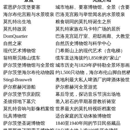
霍恩萨尔茨堡要塞
城市地标、要塞博物馆、全景（含要
海尔布伦宫殿与水景喷泉
巴洛克宫殿与举世闻名的水景喷泉
莫扎特出生地
粮食胡同的莫扎特诞生之所
莫扎特故居
莫扎特家族在马卡特广场的居所
DomQuartier
巴洛克宫廷厅室、府邸画廊、大教堂
自然之家
自然历史博物馆与科学中心
现代艺术博物馆
门希斯山上的现代艺术（含电梯）
翁特斯贝格山缆车
缆车直达海拔约1,850米的"家山"
萨尔茨堡博物馆与全景馆
城市历史与1829年萨特勒全景环形画
萨尔茨堡海尔布伦动物园
约1,500只动物，海尔布伦山脚自然
Stiegl-Brauwelt
奥地利最大私人啤酒厂的啤酒体验世
萨尔察赫河游船
萨尔察赫河全景游览
萨尔茨堡节庆剧院
幕后导览，探访音乐节演出场地
圣彼得地下墓穴
凿入岩石的早期基督教祈祷室
莫扎特音响与影像档案馆
世界最大的莫扎特视听档案馆
玩具博物馆
适合家庭的互动体验博物馆
萨尔茨堡圣诞博物馆
1840至1940年间的节日民俗藏品