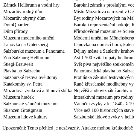
Zámek Hellbrunn a vodní hry
Barokní zámek s proslulými vo
Mozartův rodný dům
Místo Mozartova narození v Ge
Mozartův obytný dům
Byt rodiny Mozartových na Mak
DomQuartier
Barokní reprezentační pokoje,
Dům přírody
Přírodovědné muzeum se Scien
Muzeum moderního umění
Moderní umění na Mönchsbergu
Lanovka na Untersberg
Lanovka na domácí horu, kolem
Salzburské muzeum a Panorama
Dějiny města a Sattlerův kruho
Zoo Salzburg Hellbrunn
Asi 1 500 zvířat u paty hellbru
Stiegl-Brauwelt
Svět piva největšího soukromé
Plavba po Salzachu
Panoramatická plavba po Salza
Salzburské festivalové domy
Prohlídka zákulisí festivalových
Katakomby sv. Petra
Raně křesťanské modlitebny vy
Mozartova zvuková a filmová sbírka
Největší audiovizuální archiv o
Muzeum hraček
Interaktivní muzeum pro rodiny
Salzburské vánoční muzeum
Vánoční zvyky z let 1840 až 1
Skanzen Großgmain
Více než 100 historických stav
Muzeum lidové kultury
Salzburské lidové zvyky v hel
Upozornění: Tento přehled je nezávazný. Atrakce mohou krátkodobě 