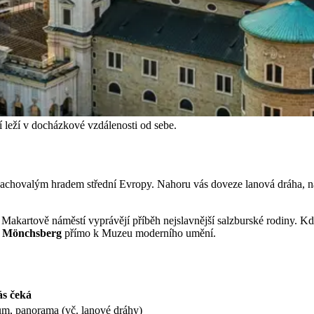
í leží v docházkové vzdálenosti od sebe.
achovalým hradem střední Evropy. Nahoru vás doveze lanová dráha, na
Makartově náměstí vyprávějí příběh nejslavnější salzburské rodiny. K
 Mönchsberg
přímo k Muzeu moderního umění.
ás čeká
m, panorama (vč. lanové dráhy)