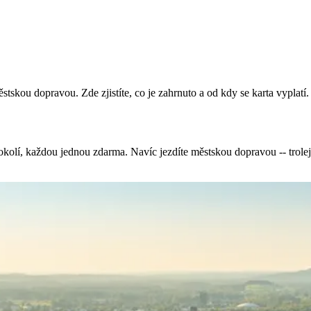
skou dopravou. Zde zjistíte, co je zahrnuto a od kdy se karta vyplatí.
olí, každou jednou zdarma. Navíc jezdíte městskou dopravou -- trolejb