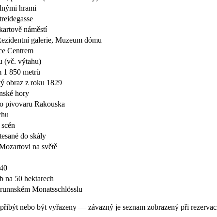
dnými hrami
treidegasse
artově náměstí
 Rezidentní galerie, Muzeum dómu
ce Centrem
 (vč. výtahu)
 1 850 metrů
vý obraz z roku 1829
nnské hory
ho pivovaru Rakouska
chu
 scén
tesané do skály
 Mozartovi na světě
940
eb na 50 hektarech
lbrunnském Monatsschlösslu
přibýt nebo být vyřazeny — závazný je seznam zobrazený při rezervac