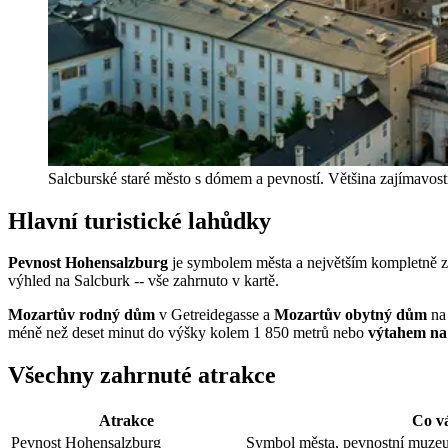
Salcburské staré město s dómem a pevností. Většina zajímavost
Hlavní turistické lahůdky
Pevnost Hohensalzburg
je symbolem města a největším kompletně z
výhled na Salcburk -- vše zahrnuto v kartě.
Mozartův rodný dům
v Getreidegasse a
Mozartův obytný dům
na 
méně než deset minut do výšky kolem 1 850 metrů nebo
výtahem na
Všechny zahrnuté atrakce
Atrakce
Co v
Pevnost Hohensalzburg
Symbol města, pevnostní muzeu