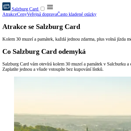
Salzburg Card
Atrakce
Ceny
Veřejná doprava
Často kladené otázky
Atrakce se Salzburg Card
Kolem 30 muzeí a památek, každá jednou zdarma, plus volná jízda měst
Co Salzburg Card odemyká
Salzburg Card vám otevírá kolem 30 muzeí a památek v Salcburku a ok
Zaplatíte jednou a všude vstoupíte bez kupování lístků.