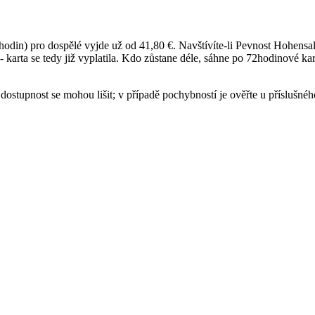
24 hodin) pro dospělé vyjde už od 41,80 €. Navštívíte-li Pevnost Hohe
- karta se tedy již vyplatila. Kdo zůstane déle, sáhne po 72hodinové kart
dostupnost se mohou lišit; v případě pochybností je ověřte u příslušnéh