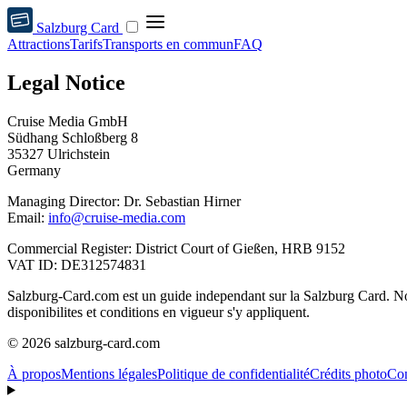
Salzburg Card
Attractions
Tarifs
Transports en commun
FAQ
Legal Notice
Cruise Media GmbH
Südhang Schloßberg 8
35327 Ulrichstein
Germany
Managing Director: Dr. Sebastian Hirner
Email:
info@cruise-media.com
Commercial Register: District Court of Gießen, HRB 9152
VAT ID: DE312574831
Salzburg-Card.com est un guide independant sur la Salzburg Card. Nou
disponibilites et conditions en vigueur s'y appliquent.
© 2026 salzburg-card.com
À propos
Mentions légales
Politique de confidentialité
Crédits photo
Con