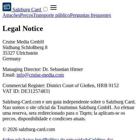
Salzburg Card
Atrações
Preços
Transporte público
Perguntas frequentes
Legal Notice
Cruise Media GmbH
Südhang Schloßberg 8
35327 Ulrichstein
Germany
Managing Director: Dr. Sebastian Hirner
Email:
info@cruise-media.com
Commercial Register: District Court of Gießen, HRB 9152
VAT ID: DE312574831
Salzburg-Card.com e um guia independente sobre o Salzburg Card.
Nao somos o site oficial da Tourismus Salzburg GmbH. Ao efetuar
uma reserva, sera redirecionado para o Tiqets; la aplicam-se os
precos, disponibilidade e condicoes atuais.
© 2026 salzburg-card.com
Sobre nós
Aviso legal
Política de privacidade
Créditos das